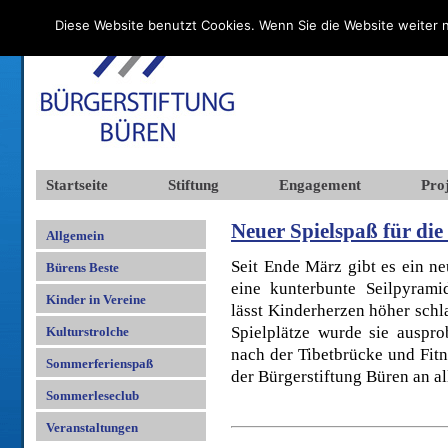
Diese Website benutzt Cookies. Wenn Sie die Website weiter n
Startseite
Stiftung
Engagement
Proj
Neuer Spielspaß für di
Allgemein
Seit Ende März gibt es ein n
Bürens Beste
eine kunterbunte Seilpyrami
Kinder in Vereine
lässt Kinderherzen höher schl
Spielplätze wurde sie ausprob
Kulturstrolche
nach der Tibetbrücke und Fitn
Sommerferienspaß
der Bürgerstiftung Büren an al
Sommerleseclub
Veranstaltungen