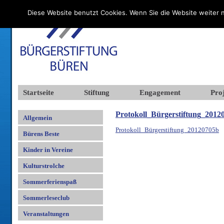
Diese Website benutzt Cookies. Wenn Sie die Website weiter n
Startseite
Stiftung
Engagement
Proj
Protokoll_Bürgerstiftung_2012
Allgemein
Protokoll_Bürgerstiftung_20120705b
Bürens Beste
Kinder in Vereine
Kulturstrolche
Sommerferienspaß
Sommerleseclub
Veranstaltungen