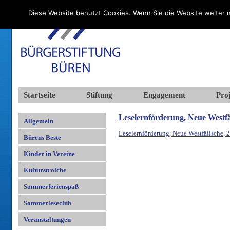
Diese Website benutzt Cookies. Wenn Sie die Website weiter n
Startseite
Stiftung
Engagement
Proj
Leselernförderung, Neue Westfäl
Allgemein
Leselernförderung, Neue Westfälische, 
Bürens Beste
Kinder in Vereine
Kulturstrolche
Sommerferienspaß
Sommerleseclub
Veranstaltungen