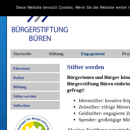
Diese Website benutzt Cookies. Wenn Sie die Website weiter n
Startseite
Stiftung
Engagement
Proj
Stifter werden
Ehrenamt
Bürgerinnen und Bürger könne
Kultur
Bürgerstiftung Büren einbrin
Bildung
gefragt!
Stifter werden
Ideenstifter: kreative K
Stifterliste
Zeitstifter: eifrige Mits
Geldstifter: engagierte Z
Spender: großzügige Mi
Ab einer Zustiftung von minde