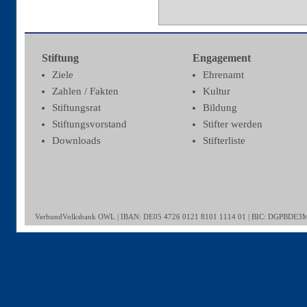
Stiftung
Engagement
Ziele
Ehrenamt
Zahlen / Fakten
Kultur
Stiftungsrat
Bildung
Stiftungsvorstand
Stifter werden
Downloads
Stifterliste
VerbundVolksbank OWL | IBAN: DE05 4726 0121 8101 1114 01 | BIC: DGPBDE