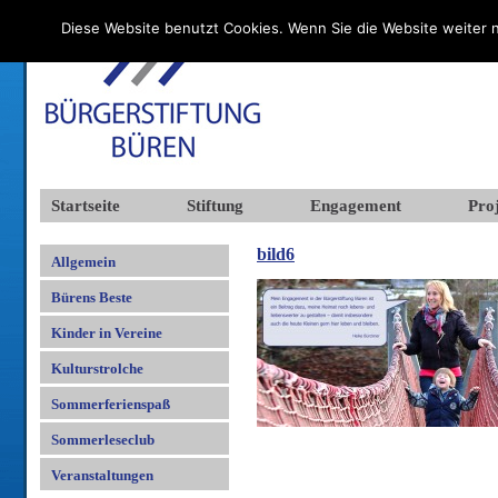
Diese Website benutzt Cookies. Wenn Sie die Website weiter n
Startseite
Stiftung
Engagement
Proj
bild6
Allgemein
Bürens Beste
Kinder in Vereine
Kulturstrolche
Sommerferienspaß
Sommerleseclub
Veranstaltungen