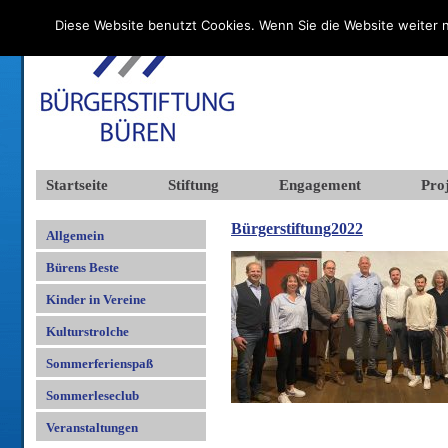
Diese Website benutzt Cookies. Wenn Sie die Website weiter n
Startseite
Stiftung
Engagement
Proj
Bürgerstiftung2022
Allgemein
Bürens Beste
Kinder in Vereine
Kulturstrolche
Sommerferienspaß
Sommerleseclub
Veranstaltungen