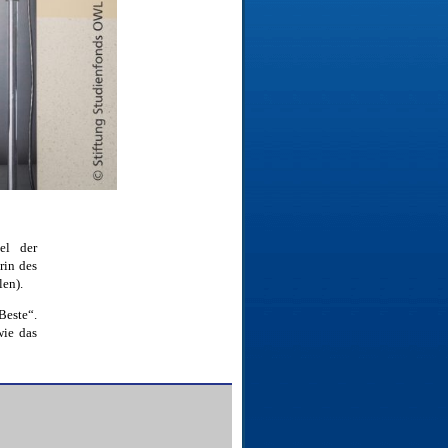
el der
rin des
len).
Beste“.
wie das