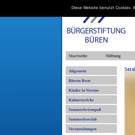
Diese Website benutzt Cookies. W
Startseite
Stiftung
Sarah
Allgemein
Bürens Beste
Kinder in Vereine
Kulturstrolche
Sommerferienspaß
Sommerleseclub
Veranstaltungen