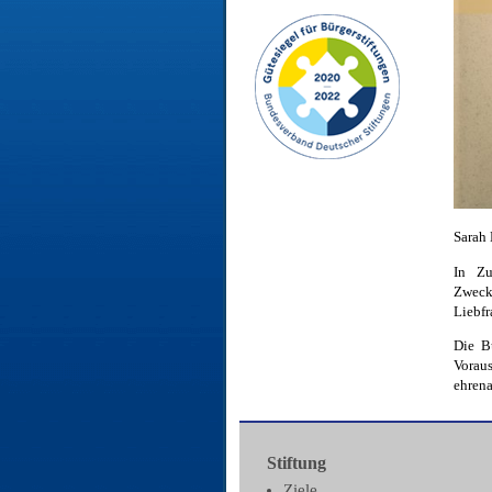
Sarah
In Zu
Zweck
Liebfr
Die B
Vorau
ehren
Stiftung
Ziele