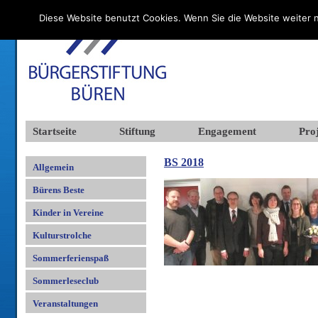
Diese Website benutzt Cookies. Wenn Sie die Website weiter n
Startseite
Stiftung
Engagement
Proj
BS 2018
Allgemein
Bürens Beste
Kinder in Vereine
Kulturstrolche
Sommerferienspaß
Sommerleseclub
Veranstaltungen