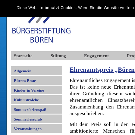
Diese Website benutzt Cookies. Wenn Sie die Website weiter n
Startseite
Stiftung
Engagement
Proj
Ehrenamtspreis „Bürens
Allgemein
Ehrenamtliches Engagement ist
Bürens Beste
Das ist keine neue Erkenntni
Kinder in Vereine
ihrer Gründung diesem wich
ehrenamtlichen Einsatzber
Kulturstrolche
Zusammenhang den Ehrenamt
Sommerferienspaß
ausgeschrieben.
Sommerleseclub
Mit dem Preis soll in den F
Veranstaltungen
ambitionierte Menschen fü