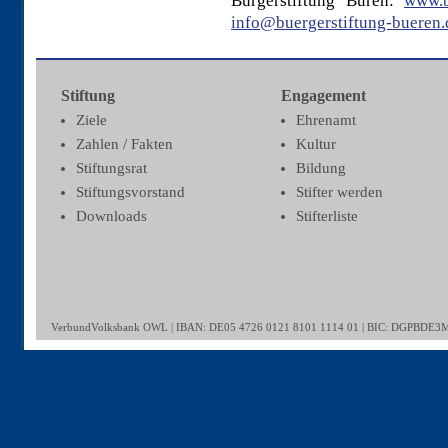
Bürgerstiftung Büren:
www.b
info@buergerstiftung-bueren.
Stiftung
Engagement
Ziele
Ehrenamt
Zahlen / Fakten
Kultur
Stiftungsrat
Bildung
Stiftungsvorstand
Stifter werden
Downloads
Stifterliste
VerbundVolksbank OWL | IBAN: DE05 4726 0121 8101 1114 01 | BIC: DGPBDE