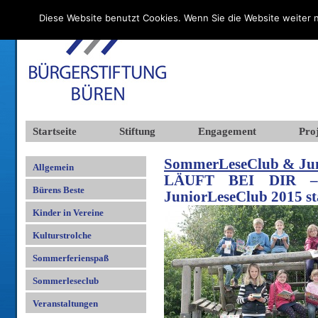
Diese Website benutzt Cookies. Wenn Sie die Website weiter n
Startseite
Stiftung
Engagement
Proj
SommerLeseClub & Jun
Allgemein
LÄUFT BEI DIR – 
Bürens Beste
JuniorLeseClub 2015 st
Kinder in Vereine
Kulturstrolche
Sommerferienspaß
Sommerleseclub
Veranstaltungen