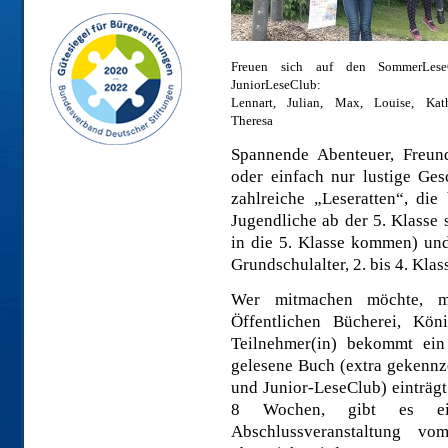
Freuen sich auf den SommerLes
JuniorLeseClub:
Lennart, Julian, Max, Louise, Kath
Theresa
Spannende Abenteuer, Freun
oder einfach nur lustige Ge
zahlreiche „Leseratten“, di
Jugendliche ab der 5. Klasse
in die 5. Klasse kommen) un
Grundschulalter, 2. bis 4. Kla
Wer mitmachen möchte, me
Öffentlichen Bücherei, Kön
Teilnehmer(in) bekommt ein
gelesene Buch (extra gekenn
und Junior-LeseClub) einträgt
8 Wochen, gibt es ei
Abschlussveranstaltung v