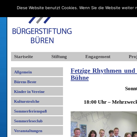
Diese Website benutzt Cookies. Wenn Sie die Website weiter n
Startseite
Stiftung
Engagement
Proj
Fetzige Rhythmen und
Allgemein
Bühne
Bürens Beste
Sonn
Kinder in Vereine
Kulturstrolche
18:00 Uhr – Mehrzwec
Sommerferienspaß
Sommerleseclub
Veranstaltungen