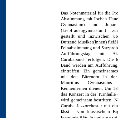
Das Notenmaterial für die Pr
Abstimmung mit Jochen Hane
Gymnasium) und Johan
(Liebfrauengymnasium) zu
gestellt und inzwischen ü
Dutzend Musiker(innen) fleiß
Feinabstimmung und Satzpro
Aufführungstag mit Ak
Curubaband erfolgen. Die M
Band werden am Aufführungs
eintreffen. Ein gemeinsame
mit den Bürenern in de
Mauritius Gymnasium
Kennenlernen dienen. Um 18
das Konzert in der Turnhalle
wird gemeinsam bestritten. N
Curuba Jazzorchester mit e
lässt – von klassischem B
fesselnde Klänge und ein exoti