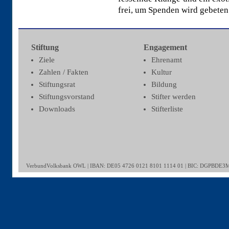
frei, um Spenden wird gebeten
Stiftung
Engagement
Ziele
Ehrenamt
Zahlen / Fakten
Kultur
Stiftungsrat
Bildung
Stiftungsvorstand
Stifter werden
Downloads
Stifterliste
VerbundVolksbank OWL | IBAN: DE05 4726 0121 8101 1114 01 | BIC: DGPBDE