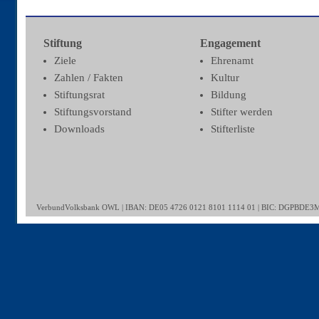
Stiftung
Engagement
Ziele
Ehrenamt
Zahlen / Fakten
Kultur
Stiftungsrat
Bildung
Stiftungsvorstand
Stifter werden
Downloads
Stifterliste
VerbundVolksbank OWL | IBAN: DE05 4726 0121 8101 1114 01 | BIC: DGPBDE