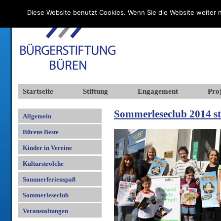
Diese Website benutzt Cookies. Wenn Sie die Website weiter n
Startseite
Stiftung
Engagement
Proj
Sommerleseclub 2014 st
Allgemein
Bürens Beste
Kinder in Vereine
Kulturstrolche
Sommerferienspaß
Sommerleseclub
Veranstaltungen