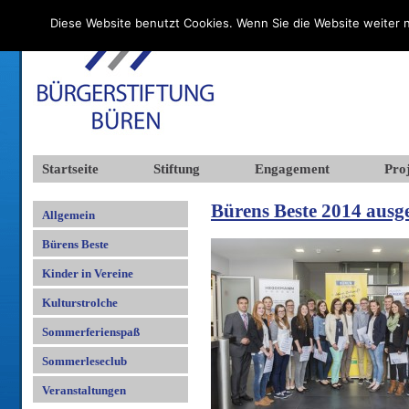
Diese Website benutzt Cookies. Wenn Sie die Website weiter n
Startseite
Stiftung
Engagement
Proj
Bürens Beste 2014 ausg
Allgemein
Bürens Beste
Kinder in Vereine
Kulturstrolche
Sommerferienspaß
Sommerleseclub
Veranstaltungen