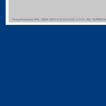
VerbundVolksbank OWL | IBAN: DE05 4726 0121 8101 1114 01 | BIC: DGPBDE