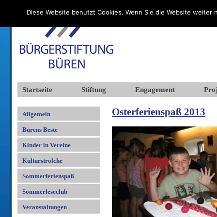
Diese Website benutzt Cookies. Wenn Sie die Website weiter n
Startseite
Stiftung
Engagement
Proj
Osterferienspaß 2013
Allgemein
Bürens Beste
Kinder in Vereine
Kulturstrolche
Sommerferienspaß
Sommerleseclub
Veranstaltungen