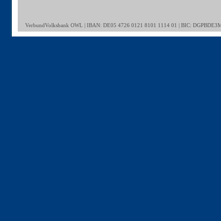
VerbundVolksbank OWL | IBAN: DE05 4726 0121 8101 1114 01 | BIC: DGPBDE