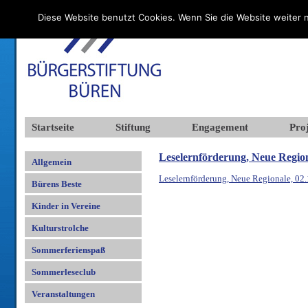
Diese Website benutzt Cookies. Wenn Sie die Website weiter n
Startseite
Stiftung
Engagement
Proj
Leselernförderung, Neue Region
Allgemein
Leselernförderung, Neue Regionale, 02
Bürens Beste
Kinder in Vereine
Kulturstrolche
Sommerferienspaß
Sommerleseclub
Veranstaltungen